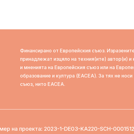
Финансирано от Европейския съюз. Изразените
принадлежат изцяло на техния(ите) автор(и) и
и мненията на Европейския съюз или на Европе
образование и култура (EACEA). За тях не нос
съюз, нито EACEA.
мер на проекта
: 2023-1-DE03-KA220-SCH-000151