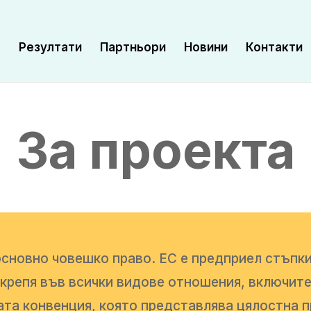
а
Резултати
Партньори
Новини
Контакти
За проекта
сновно човешко право. ЕС е предприел стъпки,
дкрепя във всички видове отношения, включит
ата конвенция, която представлява цялостна п