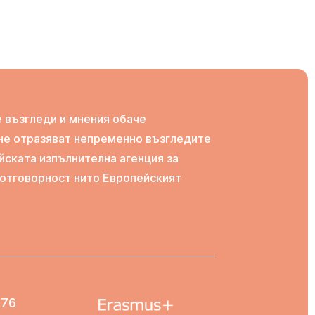
 възгледи и мнения обаче
 не отразяват непременно възгледите
йската изпълнителна агенция за
и отговорност нито Европейският
276