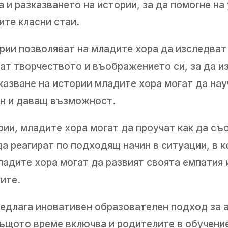
 и разказването на истории, за да помогне на
ите класни стаи.
рии позволяват на младите хора да изследват
ат творчеството и въображението си, за да из
казване на истории младите хора могат да нау
ен и даващ възможност.
рии, младите хора могат да проучат как да съ
да реагират по подходящ начин в ситуации, в 
адите хора могат да развият своята емпатия и
ите.
длага иновативен образователен подход за а
същото време включва и родителите в обучение