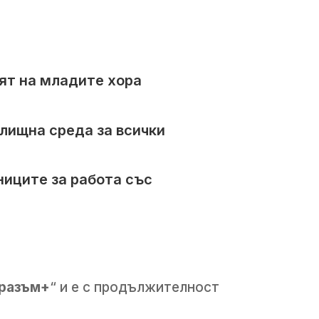
ят на младите хора
лищна среда за всички
ниците за работа със
разъм+
“ и е с продължителност