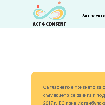
За проект
Съгласието е признато за о
съгласието се зачита и по
2017 г. ЕС прие Истанбулск