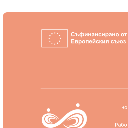
но
Рабо