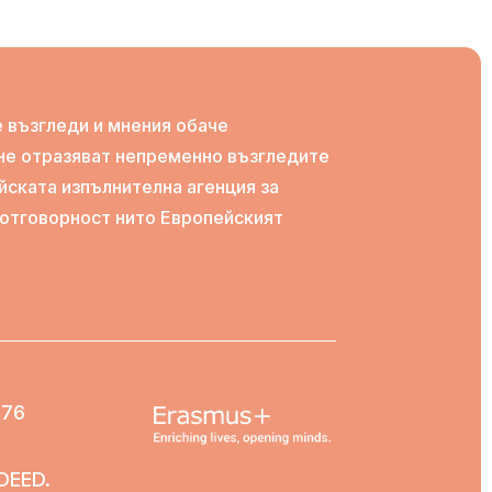
 възгледи и мнения обаче
 не отразяват непременно възгледите
йската изпълнителна агенция за
и отговорност нито Европейският
276
DEED.