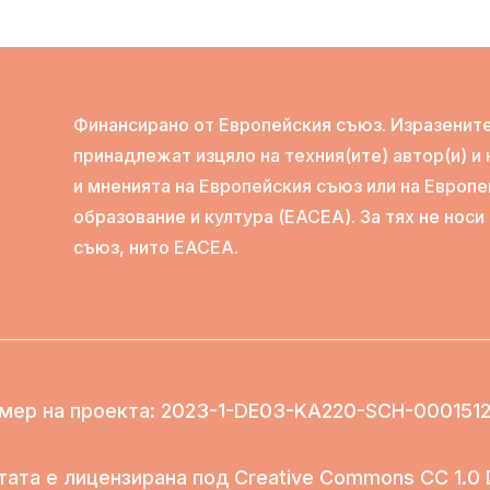
Финансирано от Европейския съюз. Изразените
принадлежат изцяло на техния(ите) автор(и) и
и мненията на Европейския съюз или на Европе
образование и култура (EACEA). За тях не нос
съюз, нито EACEA.
мер на проекта
: 2023-1-DE03-KA220-SCH-000151
тата е лицензирана под Creative Commons CC 1.0 