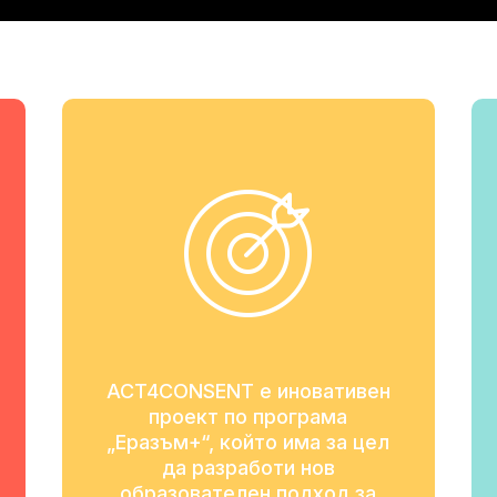
ACT4CONSENT е иновативен
проект по програма
„Еразъм+“, който има за цел
да разработи нов
образователен подход за