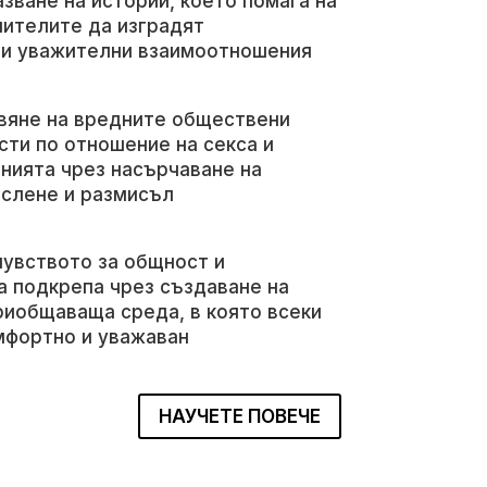
азване на истории, което помага на
чителите да изградят
 и уважителни взаимоотношения
вяне на вредните обществени
сти по отношение на секса и
нията чрез насърчаване на
ислене и размисъл
чувството за общност и
а подкрепа чрез създаване на
риобщаваща среда, в която всеки
мфортно и уважаван
НАУЧЕТЕ ПОВЕЧЕ