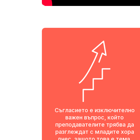
Съгласието е изключително
важен въпрос, който
преподавателите трябва да
разглеждат с младите хора
днес, защото това е тема,