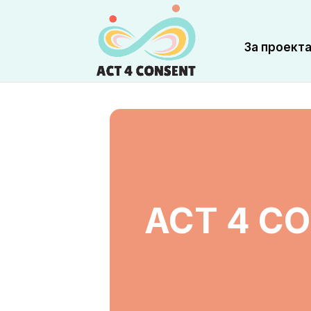
За проект
ACT 4 C