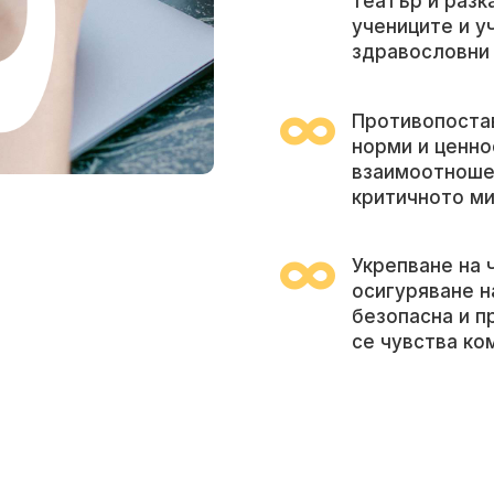
театър и разк
учениците и у
здравословни

Противопоста
норми и ценно
взаимоотноше
критичното м

Укрепване на 
осигуряване н
безопасна и п
се чувства ко