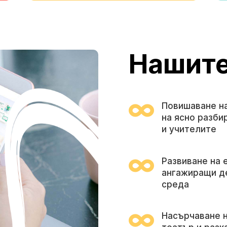
Нашите

Повишаване н
на ясно разби
и учителите

Развиване на 
ангажиращи де
среда

Насърчаване н