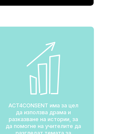
ACT4CONSENT има за цел
да използва драма и
разказване на истории, за
да помогне на учителите да
разгледат темата за