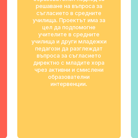
решаване на въпроса за
съгласието в средните
училища. Проектът има за
цел да подпомогне
учителите в средните
училища и други младежки
педагози да разглеждат
въпроса за съгласието
директно с младите хора
чрез активни и смислени
образователни
интервенции.