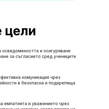
 цели
а осведомеността и осигуряване
ране за съгласието сред учениците
ефективна комуникация чрез
йности в безопасна и подкрепяща
а емпатията и уважението чрез