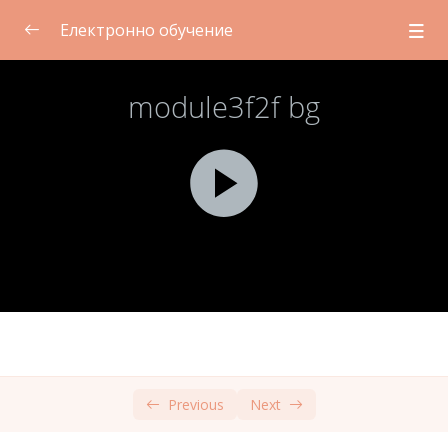
Електронно обучение
Модул 1: Въведение в съгласието на
0/2
учениците
Модул 2: Грижа за себе си за учители
0/2
Модул 3: Етични и правни въпроси,
свързани със съгласието. Основни понятия
0/2
в ЕС
Присъствено обучение
00:00
Самостоятелно учене
00:00
Модул 4: Културни норми и съгласие
0/2
Previous
Next
Модул 5: Комуникация за съгласие
0/2