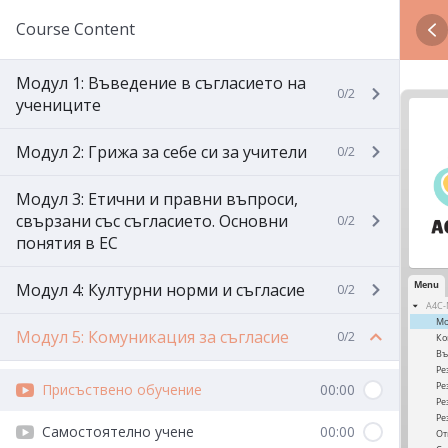
Course Content
Модул 1: Въведение в съгласието на
0/2
учениците
Модул 2: Грижа за себе си за учители
0/2
Модул 3: Етични и правни въпроси,
свързани със съгласието. Основни
0/2
понятия в ЕС
Модул 4: Културни норми и съгласие
0/2
Модул 5: Комуникация за съгласие
0/2
Присъствено обучение
00:00
Самостоятелно учене
00:00