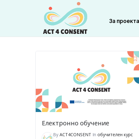
За проект
Електронно обучение
By
ACT4CONSENT
In
обучителен курс