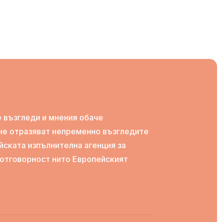
 възгледи и мнения обаче
 не отразяват непременно възгледите
йската изпълнителна агенция за
и отговорност нито Европейският