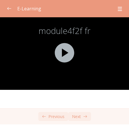
E-Learning
Module 1 : Introduction au consentement pour
0/2
les étudiants
Module 2 : Soins personnels pour les
0/2
enseignants
Module 3 : Questions éthiques et juridiques
0/2
liées au consentement
Module 4 : Normes culturelles et
0/2
consentement
Apprentissage en face à face
00:00
Previous
Next
Apprentissage autodirigé
00:00