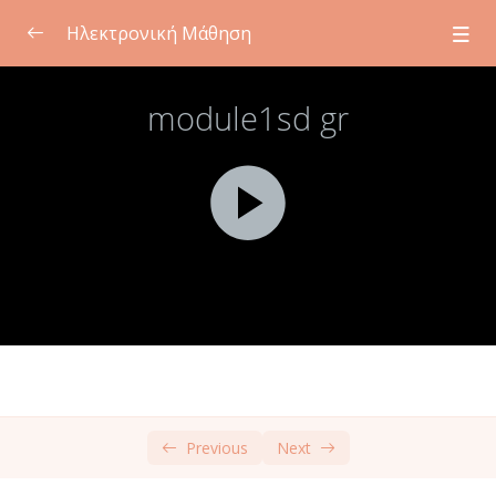
Ηλεκτρονική Μάθηση
Ενότητα 1: Εισαγωγή στη συναίνεση για
0/2
μαθητές
Μάθηση Πρόσωπο με Πρόσωπο
00:00
Αυτο-κατευθυνόμενη μάθηση
00:00
Ενότητα 2: Αυτοφροντίδα για εκπαιδευτικούς
0/2
Ενότητα 3: Ηθικά και νομικά ζητήματα που
0/2
σχετίζονται με τη συναίνεση
Ενότητα 4: Πολιτιστικοί κανόνες και
0/2
συναίνεση
Previous
Next
Ενότητα 5: Επικοινωνία για συναίνεση
0/2