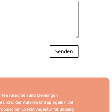
Senden
ßerten Ansichten und Meinungen
rs bzw. der Autoren und spiegeln nicht
ropäischen Exekutivagentur für Bildung