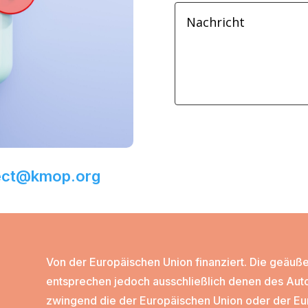
ect@kmop.org
Von der Europäischen Union finanziert. Die geäu
entsprechen jedoch ausschließlich denen des Auto
zwingend die der Europäischen Union oder der Eu