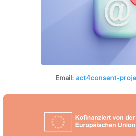
Email:
act4consent-proj