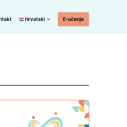
ntakt
Hrvatski
E-učenje