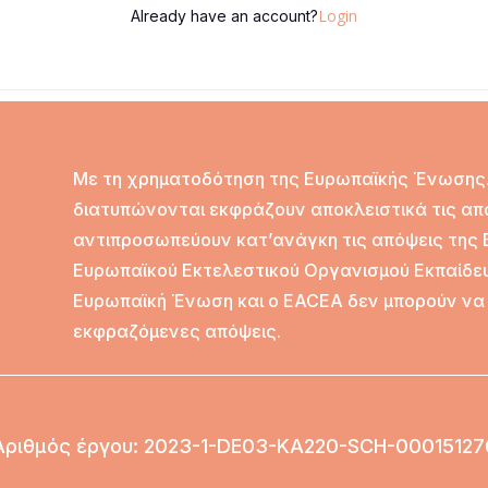
Login
Already have an account?
Με τη χρηματοδότηση της Ευρωπαϊκής Ένωσης. 
διατυπώνονται εκφράζουν αποκλειστικά τις απ
αντιπροσωπεύουν κατ’ανάγκη τις απόψεις της
Ευρωπαϊκού Εκτελεστικού Οργανισμού Εκπαίδευ
Ευρωπαϊκή Ένωση και ο EACEA δεν μπορούν να 
εκφραζόμενες απόψεις.
Αριθμός έργου
: 2023-1-DE03-KA220-SCH-00015127