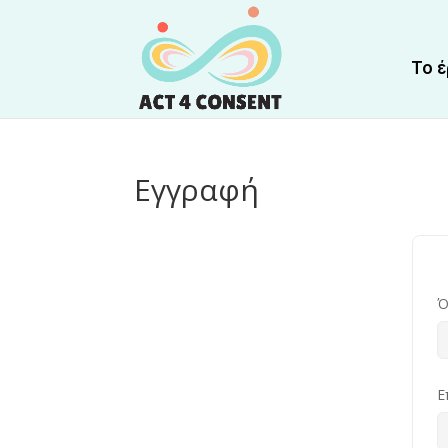
Το 
Εγγραφή
Ό
Ε