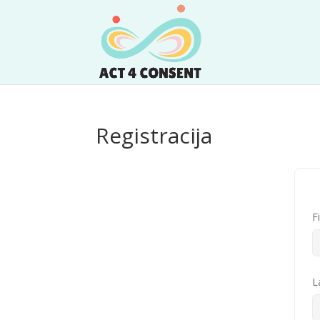
Registracija
F
L