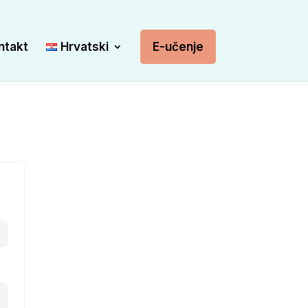
ntakt
Hrvatski
E-učenje