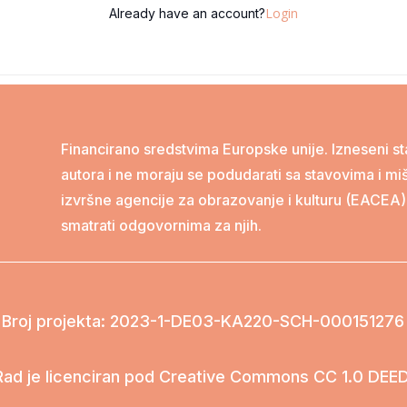
Login
Already have an account?
Financirano sredstvima Europske unije. Izneseni stav
autora i ne moraju se podudarati sa stavovima i miš
izvršne agencije za obrazovanje i kulturu (EACEA
smatrati odgovornima za njih.
Broj projekta
: 2023-1-DE03-KA220-SCH-000151276
Rad je licenciran pod Creative Commons CC 1.0 DEED