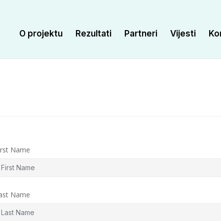
O projektu
Rezultati
Partneri
Vijesti
Ko
irst Name
ast Name