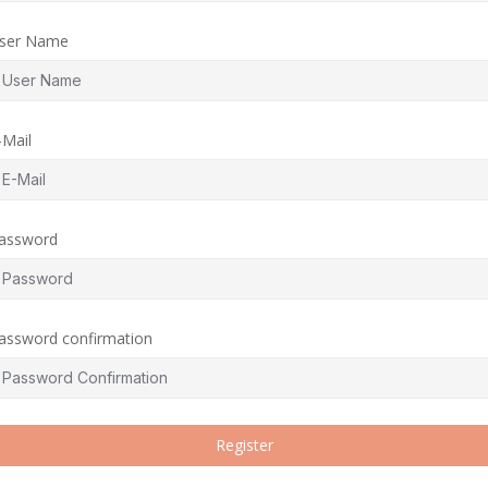
ser Name
-Mail
assword
assword confirmation
Register